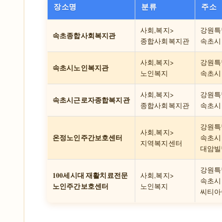
장소명
분류
주소
사회,복지>
강원특
속초종합사회복지관
종합사회복지관
속초시 
사회,복지>
강원특
속초시노인복지관
노인복지
속초시 
사회,복지>
강원특
속초시근로자종합복지관
종합사회복지관
속초시 
강원특
사회,복지>
온정노인주간보호센터
속초시 
지역복지센터
대암빌
강원특
100세시대 재활치료전문
사회,복지>
속초시 
노인주간보호센터
노인복지
씨티아