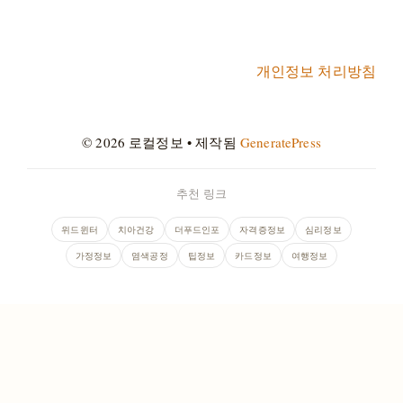
개인정보 처리방침
© 2026 로컬정보
• 제작됨
GeneratePress
추천 링크
위드윈터
치아건강
더푸드인포
자격증정보
심리정보
가정정보
염색공정
팁정보
카드정보
여행정보