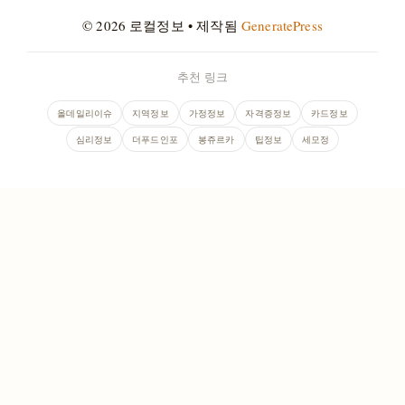
© 2026 로컬정보
• 제작됨
GeneratePress
추천 링크
올데일리이슈
지역정보
가정정보
자격증정보
카드정보
심리정보
더푸드인포
봉쥬르카
팁정보
세모정