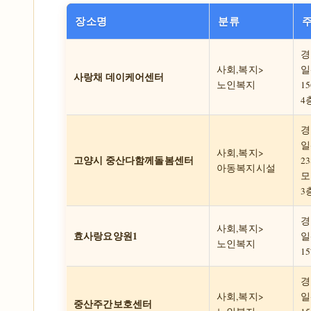
장소명
분류
경
사회,복지>
일
사랑채 데이케어센터
노인복지
1
4
경
일
사회,복지>
고양시 중산다함께돌봄센터
23
아동복지시설
모
3
경
사회,복지>
효사랑요양원1
일
노인복지
15
경
사회,복지>
일
중산주간보호센터