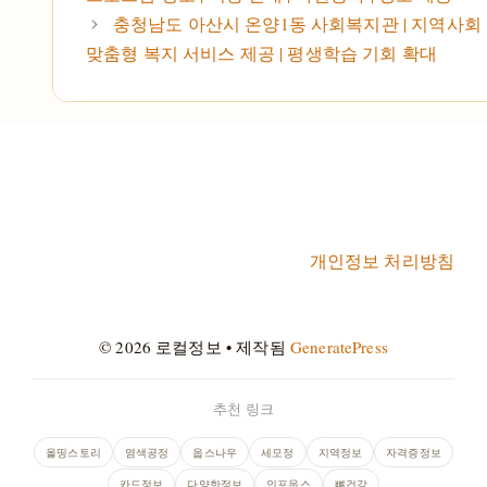
충청남도 아산시 온양1동 사회복지관 | 지역사회 
맞춤형 복지 서비스 제공 | 평생학습 기회 확대
개인정보 처리방침
© 2026 로컬정보
• 제작됨
GeneratePress
추천 링크
올띵스토리
염색공정
웁스나우
세모정
지역정보
자격증정보
카드정보
다양한정보
인포웁스
뼈건강