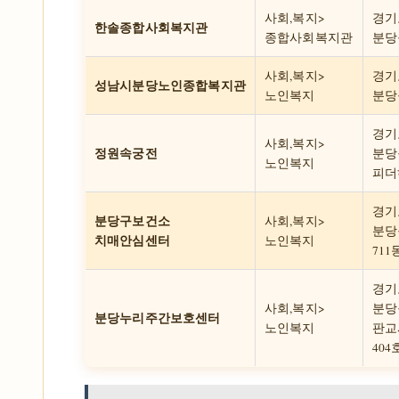
사회,복지>
경기
한솔종합사회복지관
종합사회복지관
분당
사회,복지>
경기
성남시분당노인종합복지관
노인복지
분당
경기
사회,복지>
정원속궁전
분당
노인복지
피더
경기
분당구보건소
사회,복지>
분당
치매안심센터
노인복지
711
경기
사회,복지>
분당구
분당누리주간보호센터
노인복지
판교시
404