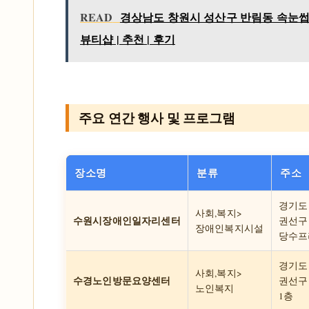
READ
경상남도 창원시 성산구 반림동 속눈썹
뷰티샵 | 추천 | 후기
주요 연간 행사 및 프로그램
장소명
분류
주소
경기도
사회,복지>
수원시장애인일자리센터
권선구 
장애인복지시설
당수프라
경기도
사회,복지>
수경노인방문요양센터
권선구 
노인복지
1층