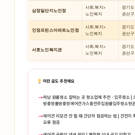
사회,복지>
경기도
삼정일단지노인정
노인복지
권선구 
사회,복지>
경기도
인정프린스아파트노인정
노인복지
권선구 
사회,복지>
경기도
서호노인복지관
노인복지
권선구 
이런 글도 추천해요
→
하남 원룸청소 잘하는 곳 청소업체 추천 - 입주청소 | 
방충망롤방충망에어컨가스충전주입원룸입주청소현
→
에어컨 리모컨 안 될 때 간단히 점검하는 법 | 건전지 확
오류 점검
→
에어컨 곰팡이 냄새 원인 | 쾌적한 실내 공기 되찾기