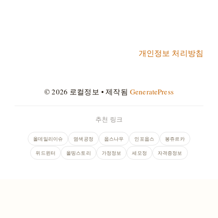
개인정보 처리방침
© 2026 로컬정보
• 제작됨
GeneratePress
추천 링크
올데일리이슈
염색공정
웁스나우
인포웁스
봉쥬르카
위드윈터
올띵스토리
가정정보
세모정
자격증정보