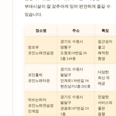
부대시설이 잘 갖추어져 있어 편안하게 즐길 수
있습니다.
장소명
주소
특징
경기도 수원시
접근성이
씽포유
영통구
좋고
코인노래연습장
도청로18번길 26
쾌적한
2층 249호
환경
경기도 수원시
다양한
코인홀릭
팔달구
최신 곡
코인노래타운
인계로138번길 36
제공
현진상가2층 202호
경기도 수원시
친절한
악쓰는하마
팔달구
서비스와
코인노래연습장
권광로187번길 24
좋은
인계점
3층
음향