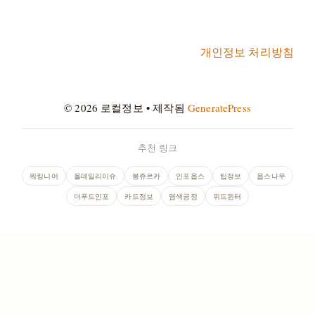
개인정보 처리방침
© 2026 로컬정보
• 제작됨
GeneratePress
추천 링크
워킹니어
올데일리이슈
봉쥬르카
인포웁스
팁정보
웁스나우
더푸드인포
카드정보
염색공정
위드윈터