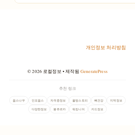
개인정보 처리방침
© 2026 로컬정보
• 제작됨
GeneratePress
추천 링크
웁스나우
인포웁스
자격증정보
올띵스토리
뼈건강
지역정보
다양한정보
봉쥬르카
워킹니어
카드정보