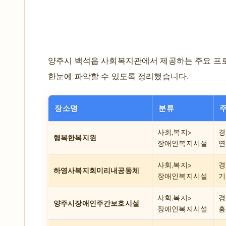
양주시 백석읍 사회복지관에서 제공하는 주요 프
한눈에 파악할 수 있도록 정리했습니다.
장소명
분류
사회,복지>
경
행복한복지원
장애인복지시설
연
사회,복지>
경
하영사복지회미리내공동체
장애인복지시설
기
사회,복지>
경
양주시장애인주간보호시설
장애인복지시설
홍