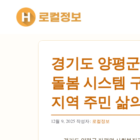
컨텐츠로
건너뛰기
경기도 양평군
돌봄 시스템 구
지역 주민 삶의
12월 9, 2025
작성자:
로컬정보