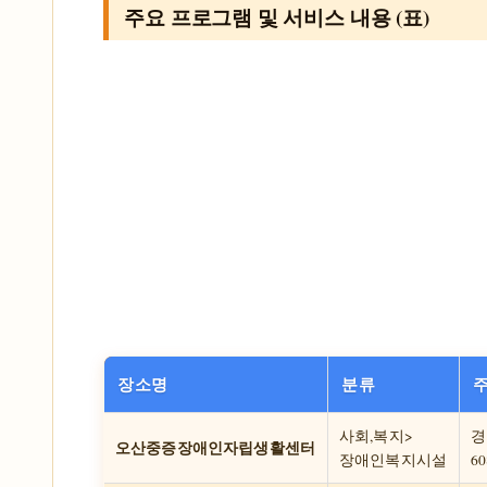
주요 프로그램 및 서비스 내용 (표)
장소명
분류
사회,복지>
경
오산중증장애인자립생활센터
장애인복지시설
6