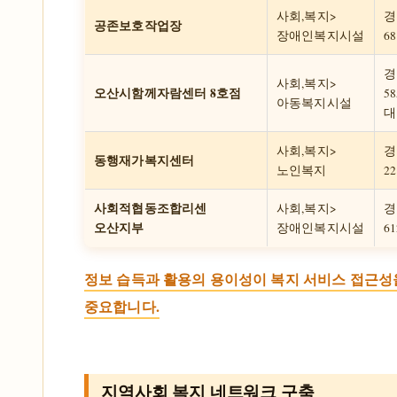
사회,복지>
경
공존보호작업장
장애인복지시설
68
경
사회,복지>
오산시함께자람센터 8호점
58
아동복지시설
대
사회,복지>
경
동행재가복지센터
노인복지
2
사회적협동조합리센
사회,복지>
경
오산지부
장애인복지시설
6
정보 습득과 활용의 용이성이 복지 서비스 접근성
중요합니다.
지역사회 복지 네트워크 구축