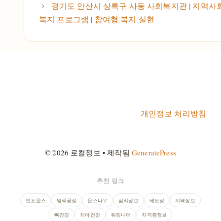
경기도 안산시 상록구 사동 사회복지관 | 지역사회
복지 프로그램 | 참여형 복지 실현
개인정보 처리방침
© 2026 로컬정보
• 제작됨
GeneratePress
추천 링크
인포웁스
염색공정
웁스나우
심리정보
세모정
지역정보
뼈건강
치아건강
워킹니어
자격증정보