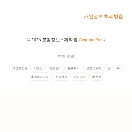
개인정보 처리방침
© 2026 로컬정보
• 제작됨
GeneratePress
추천 링크
다양한정보
세모정
인포웁스
봉쥬르카
올띵스토리
웁스나우
올데일리이슈
지역정보
워킹니어
뼈건강