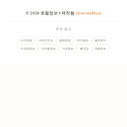
© 2026 로컬정보
• 제작됨
GeneratePress
추천 링크
지역정보
더푸드인포
염색공정
위드윈터
봉쥬르카
다양한정보
자격증정보
가정정보
뼈건강
여행정보