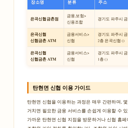
장소명
분류
주소
금융,보험>
은곡신협금촌점
경기도 파주시 금촌
신용조합
은곡신협
금융서비스>
경기도 파주시 금촌
신협금촌 ATM
신협
2층 은곡신협 ()
은곡신협
금융서비스>
경기도 파주시 금촌
신협금촌 ATM
신협
1층 ()
탄현면 신협 이용 가이드
탄현면 신협을 이용하는 과정은 매우 간편하며, 몇
거치면 필요한 금융 서비스를 손쉽게 이용할 수 있
가까운 탄현면 신협 지점을 방문하거나 신협 홈페