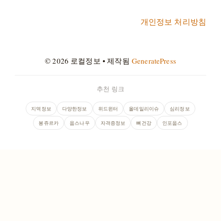
개인정보 처리방침
© 2026 로컬정보
• 제작됨
GeneratePress
추천 링크
지역정보
다양한정보
위드윈터
올데일리이슈
심리정보
봉쥬르카
웁스나우
자격증정보
뼈건강
인포웁스