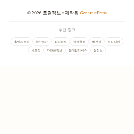
© 2026 로컬정보
• 제작됨
GeneratePress
추천 링크
올띵스토리
봉쥬르카
심리정보
염색공정
뼈건강
워킹니어
세모정
다양한정보
올데일리이슈
팁정보