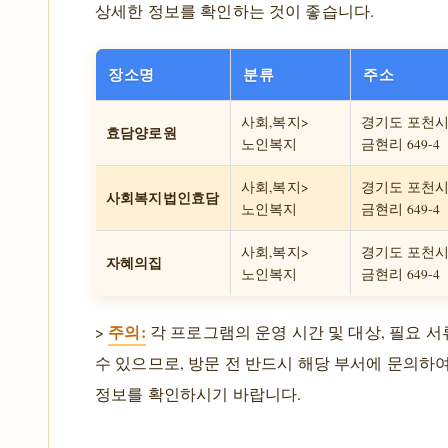
상세한 정보를 확인하는 것이 좋습니다.
장소명
분류
주소
사회,복지>
경기도 포천시
효담양로원
노인복지
금현리 649-4
사회,복지>
경기도 포천시
사회복지법인효담
노인복지
금현리 649-4
사회,복지>
경기도 포천시
자혜의집
노인복지
금현리 649-4
주의:
>
각 프로그램의 운영 시간 및 대상, 필요 서
수 있으므로, 방문 전 반드시 해당 부서에 문의하
정보를 확인하시기 바랍니다.