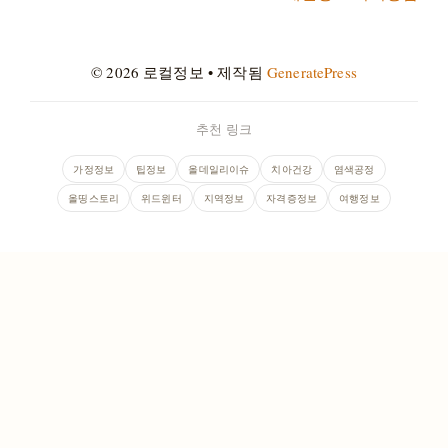
© 2026 로컬정보
• 제작됨
GeneratePress
추천 링크
가정정보
팁정보
올데일리이슈
치아건강
염색공정
올띵스토리
위드윈터
지역정보
자격증정보
여행정보