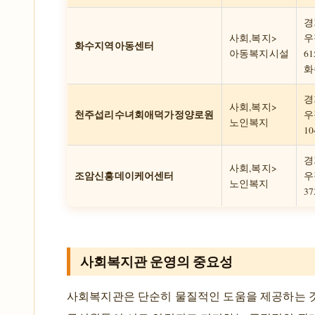
경
사회,복지>
우
화수지역아동센터
아동복지시설
61
화
경
사회,복지>
천주섭리수녀회애덕가정양로원
우
노인복지
10
경
사회,복지>
조암신흥데이케어센터
우
노인복지
37
사회복지관 운영의 중요성
사회복지관은 단순히 물질적인 도움을 제공하는 것