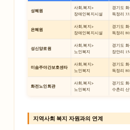
사회,복지>
경기도 화
성혜원
장애인복지시설
독정리 333
사회,복지>
경기도 화
은혜원
장애인복지시설
독정리 803
사회,복지>
경기도 화
성신양로원
노인복지
장안리 154
사회,복지>
경기도 화
미솜주야간보호센타
노인복지
독정리 803
사회,복지>
경기도 화
화전노인회관
노인복지
수촌리 산
지역사회 복지 자원과의 연계