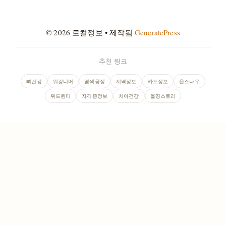
© 2026 로컬정보
• 제작됨
GeneratePress
추천 링크
뼈건강
워킹니어
염색공정
지역정보
카드정보
웁스나우
위드윈터
자격증정보
치아건강
올띵스토리