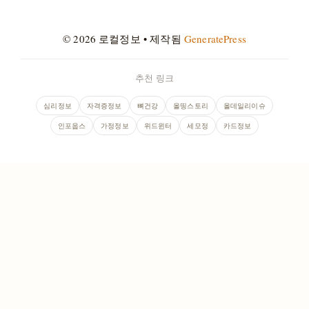
© 2026 로컬정보
• 제작됨
GeneratePress
추천 링크
심리정보
자격증정보
뼈건강
올띵스토리
올데일리이슈
인포웁스
가정정보
위드윈터
세모정
카드정보