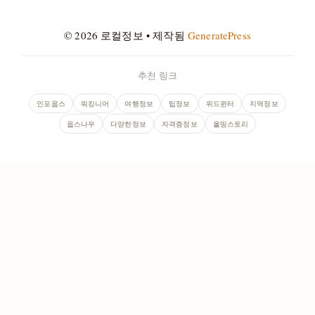
© 2026 로컬정보
• 제작됨
GeneratePress
추천 링크
인포웁스
워킹니어
여행정보
팁정보
위드윈터
지역정보
웁스나우
다양한정보
자격증정보
올띵스토리