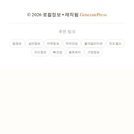
© 2026 로컬정보
• 제작됨
GeneratePress
추천 링크
팁정보
심리정보
지역정보
치아건강
올데일리이슈
인포웁스
카드정보
뼈건강
봉쥬르카
가정정보