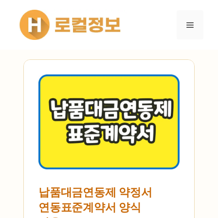
컨텐츠로
건너뛰기
메뉴
납품대금연동제 약정서
연동표준계약서 양식