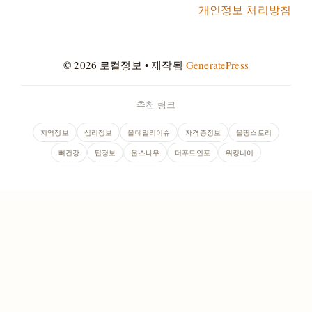
개인정보 처리방침
© 2026 로컬정보
• 제작됨
GeneratePress
추천 링크
지역정보
심리정보
올데일리이슈
자격증정보
올띵스토리
뼈건강
팁정보
웁스나우
더푸드인포
워킹니어