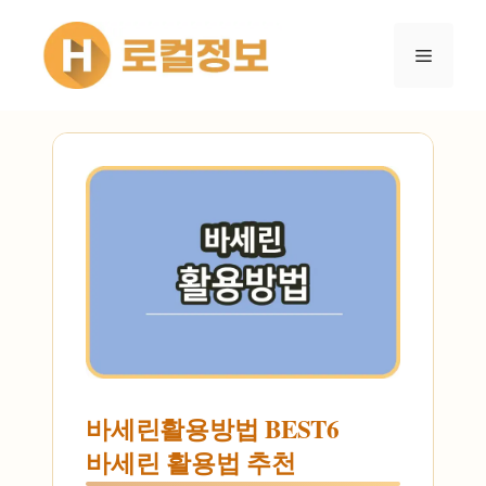
컨텐츠로
건너뛰기
메뉴
바세린활용방법 BEST6
바세린 활용법 추천