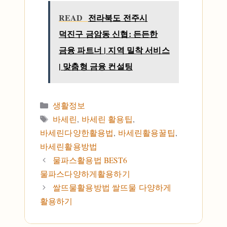
READ
전라북도 전주시
덕진구 금암동 신협: 든든한
금융 파트너 | 지역 밀착 서비스
| 맞춤형 금융 컨설팅
카테고리
생활정보
태그
바세린
,
바세린 활용팁
,
바세린다양한활용법
,
바세린활용꿀팁
,
바세린활용방법
물파스활용법 BEST6
물파스다양하게활용하기
쌀뜨물활용방법 쌀뜨물 다양하게
활용하기