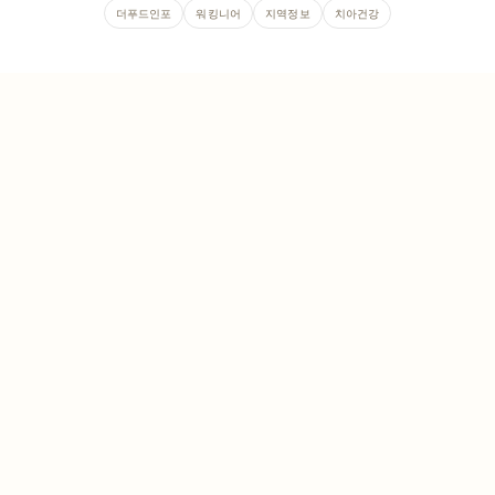
더푸드인포
워킹니어
지역정보
치아건강