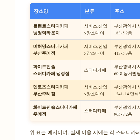
장소명
분류
주소
플랜트스터디카페
서비스,산업
부산광역시 
냉정역라운지
>장소대여
183-5 2층
비허밍스터디카페
서비스,산업
부산광역시 
부산주례점
>장소대여
413-5 3층
화이트펜슬
부산광역시 
스터디카페
스터디카페 냉정점
60-8 동서빌
멘토즈스터디카페
서비스,산업
부산광역시 
부산주례점
>장소대여
1241-14 만
화이트펜슬스터디카페
부산광역시 
스터디카페
주례점
965-8 2층
위 표는 예시이며, 실제 이용 시에는 각 스터디카