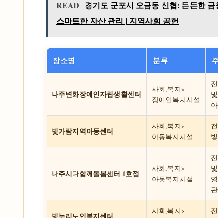
READ
경기도 군포시 오금동 신협: 든든한 금융
스마트한 자산 관리 | 지역사회 공헌
장소명
분류
전
사회,복지>
나주변화장애인자립생활센터
빛
장애인복지시설
아
사회,복지>
전
빛가람지역아동센터
아동복지시설
빛
전
사회,복지>
빛
나주시다함께돌봄센터 1호점
아동복지시설
영
관
사회,복지>
전
빛누리노인복지센터