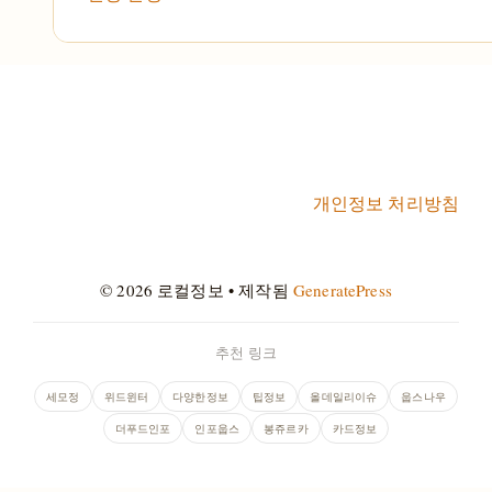
개인정보 처리방침
© 2026 로컬정보
• 제작됨
GeneratePress
추천 링크
세모정
위드윈터
다양한정보
팁정보
올데일리이슈
웁스나우
더푸드인포
인포웁스
봉쥬르카
카드정보