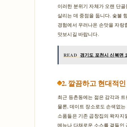
이러한 분위기 자체가 오랜 단골
살리는 데 중점을 둡니다. 숯불 
경험에서 우러나온 손맛을 자랑합
맛보시길 바랍니다.
READ
경기도 포천시 신북면 코
2. 깔끔하고 현대적
최근 등촌동에는 젊은 감각과 트
물론, 데이트 장소로도 손색없는
소품들은 기존 곱창집의 왁자지껄
메뉴나 다채로운 소스를 곁들인 곱