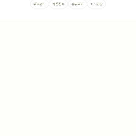
위드윈터
가정정보
봉쥬르카
치아건강