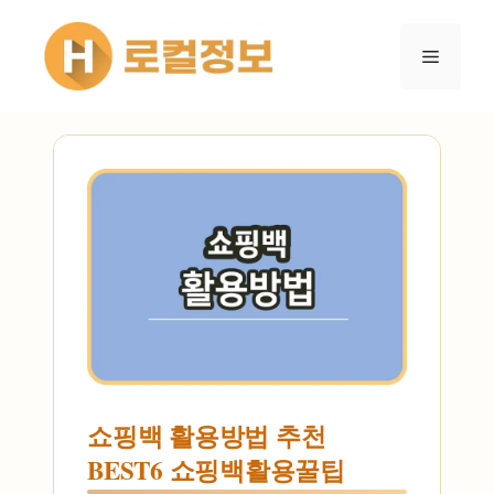
컨텐츠로
건너뛰기
메뉴
쇼핑백 활용방법 추천
BEST6 쇼핑백활용꿀팁