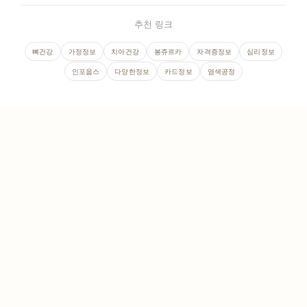
추천 링크
뼈건강
가정정보
치아건강
봉쥬르카
자격증정보
심리정보
인포웁스
다양한정보
카드정보
염색공정