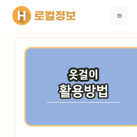
컨텐츠로
건너뛰기
메뉴