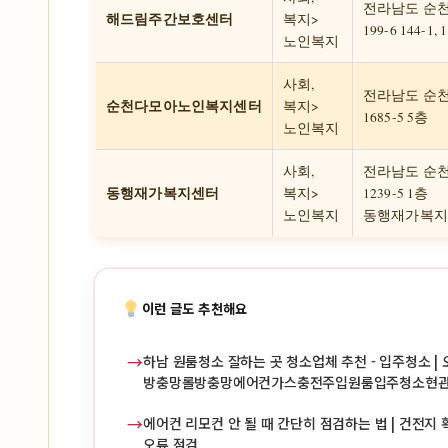
전라남도 순
해드림주간보호센터
복지>
199-6 144-1,
노인복지
사회,
전라남도 순
순천다모아노인복지센터
복지>
1685-5 5층
노인복지
사회,
전라남도 순
동행재가복지센터
복지>
1239-5 1층
노인복지
동행재가복지
이런 글도 추천해요
→
하남 원룸청소 잘하는 곳 청소업체 추천 - 입주청소 | 
방충망롤방충망에어컨가스충전주입원룸입주청소현
→
에어컨 리모컨 안 될 때 간단히 점검하는 법 | 건전지 확
오류 점검