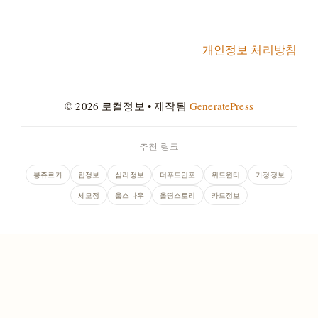
개인정보 처리방침
© 2026 로컬정보
• 제작됨
GeneratePress
추천 링크
봉쥬르카
팁정보
심리정보
더푸드인포
위드윈터
가정정보
세모정
웁스나우
올띵스토리
카드정보