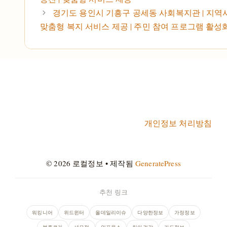
경기도 용인시 기흥구 공세동 사회복지관 | 지역사
맞춤형 복지 서비스 제공 | 주민 참여 프로그램 활성
개인정보 처리방침
© 2026 로컬정보
• 제작됨
GeneratePress
추천 링크
워킹니어
위드윈터
올데일리이슈
다양한정보
가정정보
봉쥬르카
세모정
인포웁스
치아건강
카드정보