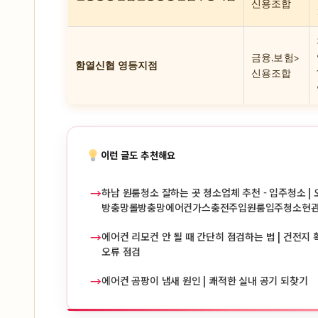
신용조합
금융,보험>
함열신협 영등지점
신용조합
이런 글도 추천해요
→
하남 원룸청소 잘하는 곳 청소업체 추천 - 입주청소 | 
방충망롤방충망에어컨가스충전주입원룸입주청소현
→
에어컨 리모컨 안 될 때 간단히 점검하는 법 | 건전지 확
오류 점검
→
에어컨 곰팡이 냄새 원인 | 쾌적한 실내 공기 되찾기