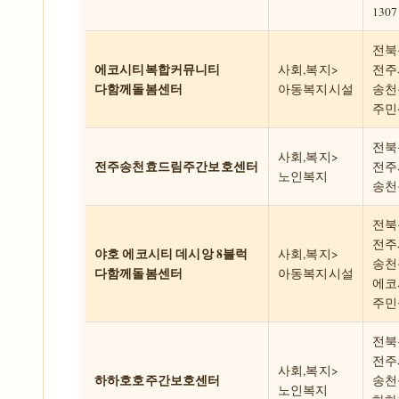
130
전북
에코시티복합커뮤니티
사회,복지>
전주
다함께돌봄센터
아동복지시설
송천동
주민
전북
사회,복지>
전주송천효드림주간보호센터
전주
노인복지
송천동
전북
전주
야호 에코시티 데시앙 8블럭
사회,복지>
송천동
다함께돌봄센터
아동복지시설
에코
주민
전북
전주
사회,복지>
하하호호주간보호센터
송천동
노인복지