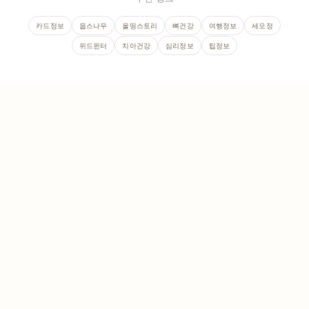
카드정보
웁스나우
올띵스토리
뼈건강
여행정보
세모정
위드윈터
치아건강
심리정보
팁정보