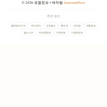
© 2026 로컬정보
• 제작됨
GeneratePress
추천 링크
올데일리이슈
위드윈터
인포웁스
뼈건강
세모정
여행정보
웁스나우
자격증정보
지역정보
다양한정보