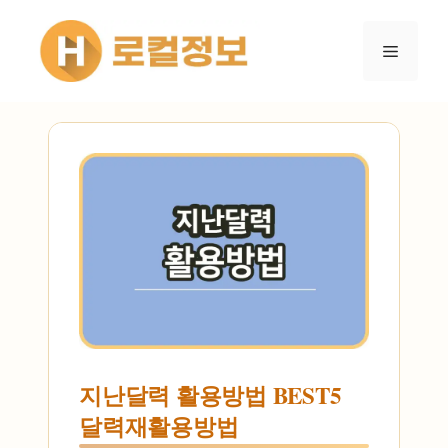
컨텐츠로
건너뛰기
메뉴
지난달력 활용방법 BEST5
달력재활용방법