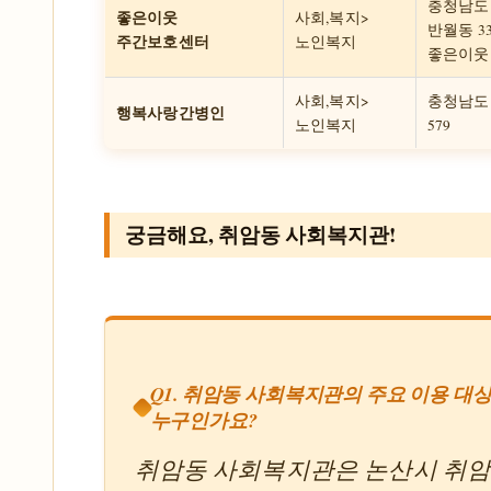
충청남도
좋은이웃
사회,복지>
반월동 33
주간보호센터
노인복지
좋은이웃
사회,복지>
충청남도
행복사랑간병인
노인복지
579
궁금해요, 취암동 사회복지관!
Q1. 취암동 사회복지관의 주요 이용 대
누구인가요?
취암동 사회복지관은 논산시 취암