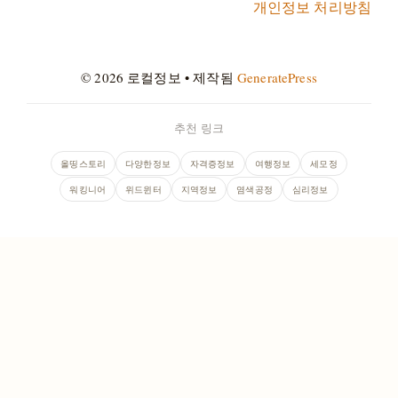
개인정보 처리방침
© 2026 로컬정보
• 제작됨
GeneratePress
추천 링크
올띵스토리
다양한정보
자격증정보
여행정보
세모정
워킹니어
위드윈터
지역정보
염색공정
심리정보