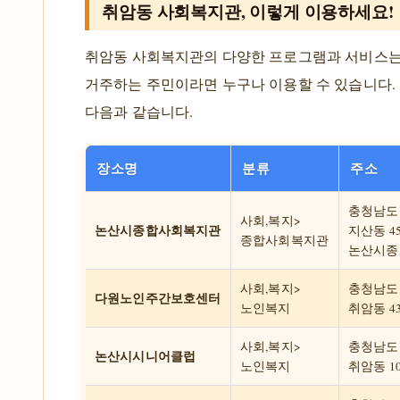
취암동 사회복지관, 이렇게 이용하세요!
취암동 사회복지관의 다양한 프로그램과 서비스
거주하는 주민이라면 누구나 이용할 수 있습니다.
다음과 같습니다.
장소명
분류
주소
충청남도
사회,복지>
논산시종합사회복지관
지산동 45
종합사회복지관
논산시종
사회,복지>
충청남도
다원노인주간보호센터
노인복지
취암동 43
사회,복지>
충청남도
논산시시니어클럽
노인복지
취암동 10