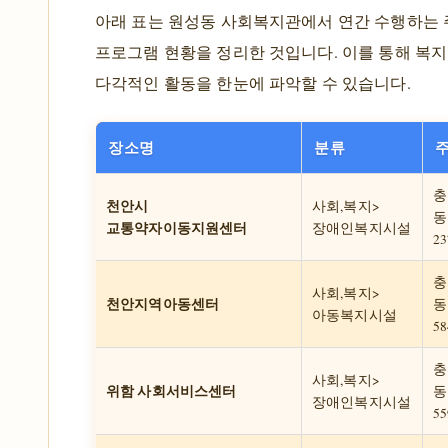
아래 표는 원성동 사회복지관에서 연간 수행하는 
프로그램 현황을 정리한 것입니다. 이를 통해 복
다각적인 활동을 한눈에 파악할 수 있습니다.
장소명
분류
충
천안시
사회,복지>
동
교통약자이동지원센터
장애인복지시설
23
충
사회,복지>
천안지역아동센터
동
아동복지시설
58
충
사회,복지>
위함 사회서비스센터
동
장애인복지시설
55