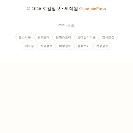
© 2026 로컬정보
• 제작됨
GeneratePress
추천 링크
웁스나우
위드윈터
올띵스토리
올데일리이슈
염색공정
세모정
지역정보
여행정보
봉쥬르카
가정정보