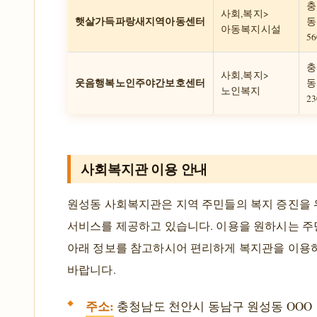
충
사회,복지>
햇살가득파랑새지역아동센터
동
아동복지시설
56
충
사회,복지>
웃음행복노인주야간보호센터
동
노인복지
23
사회복지관 이용 안내
원성동 사회복지관은 지역 주민들의 복지 증진을 
서비스를 제공하고 있습니다. 이용을 원하시는 
아래 정보를 참고하시어 편리하게 복지관을 이용
바랍니다.
주소:
충청남도 천안시 동남구 원성동 OOO