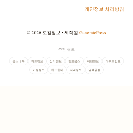
개인정보 처리방침
© 2026 로컬정보
• 제작됨
GeneratePress
추천 링크
웁스나우
카드정보
심리정보
인포웁스
여행정보
더푸드인포
가정정보
위드윈터
지역정보
염색공정