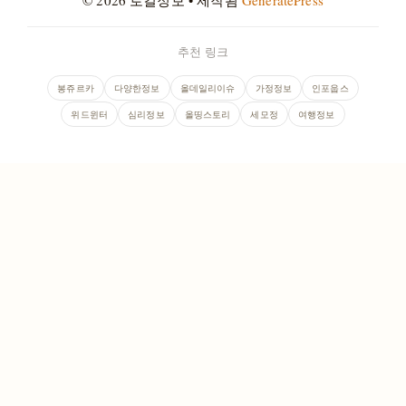
추천 링크
봉쥬르카
다양한정보
올데일리이슈
가정정보
인포웁스
위드윈터
심리정보
올띵스토리
세모정
여행정보