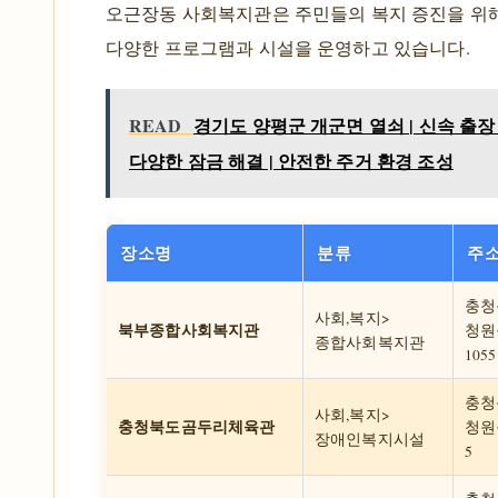
오근장동 사회복지관은 주민들의 복지 증진을 위
다양한 프로그램과 시설을 운영하고 있습니다.
READ
경기도 양평군 개군면 열쇠 | 신속 출장 
다양한 잠금 해결 | 안전한 주거 환경 조성
장소명
분류
주
충청
사회,복지>
북부종합사회복지관
청원
종합사회복지관
1055
충청
사회,복지>
충청북도곰두리체육관
청원구
장애인복지시설
5