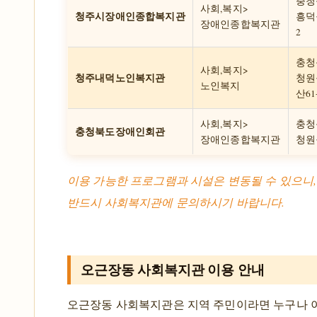
충청
사회,복지>
청주시장애인종합복지관
흥덕구
장애인종합복지관
2
충청
사회,복지>
청주내덕노인복지관
청원
노인복지
산61
사회,복지>
충청
충청북도장애인회관
장애인종합복지관
청원
이용 가능한 프로그램과 시설은 변동될 수 있으니,
반드시 사회복지관에 문의하시기 바랍니다.
오근장동 사회복지관 이용 안내
오근장동 사회복지관은 지역 주민이라면 누구나 