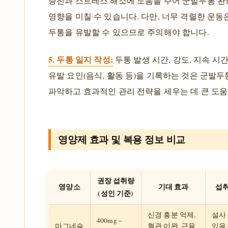
증진과 스트레스 해소에 도움을 주어 군발두통 
영향을 미칠 수 있습니다. 다만, 너무 격렬한 운동
두통을 유발할 수 있으므로 주의해야 합니다.
5. 두통 일지 작성:
두통 발생 시간, 강도, 지속 시간
유발 요인(음식, 활동 등)을 기록하는 것은 군발
파악하고 효과적인 관리 전략을 세우는 데 큰 도움
영양제 효과 및 복용 정보 비교
권장 섭취량
영양소
기대 효과
섭취
(성인 기준)
신경 흥분 억제,
설사
400mg –
마그네슘
혈관 이완, 근육
있음