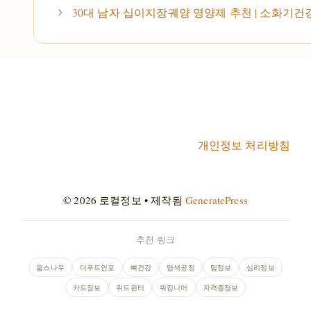
30대 남자 십이지장궤양 영양제 추천 | 소화기건
개인정보 처리방침
© 2026 로컬정보
• 제작됨
GeneratePress
추천 링크
웁스나우
더푸드인포
뼈건강
염색공정
팁정보
심리정보
카드정보
위드윈터
워킹니어
자격증정보