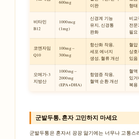
600mg
이완
형태
신경계 기능
비교
비타민
1000mcg
유지, 신경통
전문
B12
(1mg)
완화
필요
항산화 작용,
혈압 
코엔자임
100mg –
세포 에너지
상호
Q10
300mg
생성, 혈류 개선
있음
1000mg –
혈액
오메가-3
항염증 작용,
2000mg
있거
지방산
혈액 순환 개선
(EPA+DHA)
복용
군발두통, 혼자 고민하지 마세요
군발두통은 혼자서 끙끙 앓기에는 너무나 고통스