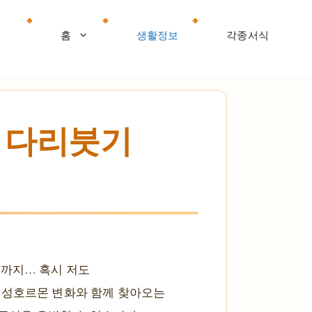
홈
생활정보
각종서식
천 다리붓기
낌까지… 혹시 저도
여성호르몬 변화와 함께 찾아오는