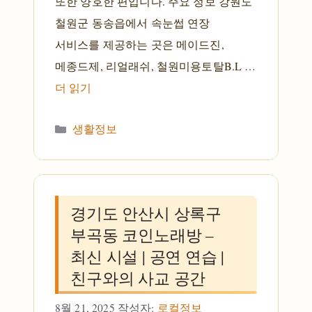
또한 양호한 편입니다. 주요 정보 강원도
철원군 동송읍에서 속눈썹 연장
서비스를 제공하는 곳은 메이드진,
메종드제, 리얼래쉬, 철원미용토탈B.L …
더 읽기
카테고리
생활정보
경기도 안산시 상록구
부곡동 코인노래방 –
최신 시설 | 공연 연습 |
친구와의 사교 공간
8월 21, 2025
작성자:
로컬정보