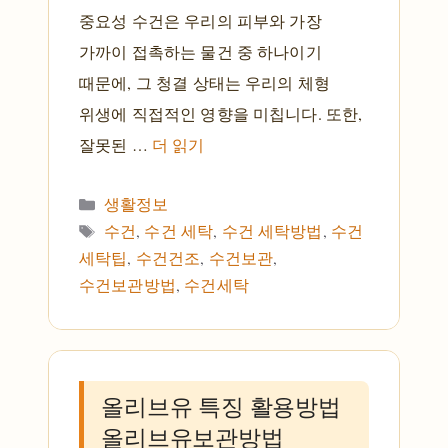
중요성 수건은 우리의 피부와 가장
가까이 접촉하는 물건 중 하나이기
때문에, 그 청결 상태는 우리의 체형
위생에 직접적인 영향을 미칩니다. 또한,
잘못된 …
더 읽기
카테고리
생활정보
태그
수건
,
수건 세탁
,
수건 세탁방법
,
수건
세탁팁
,
수건건조
,
수건보관
,
수건보관방법
,
수건세탁
올리브유 특징 활용방법
올리브유보관방법