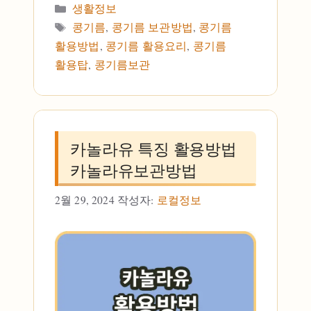
카테고리
생활정보
태그
콩기름
,
콩기름 보관방법
,
콩기름
활용방법
,
콩기름 활용요리
,
콩기름
활용탑
,
콩기름보관
카놀라유 특징 활용방법
카놀라유보관방법
2월 29, 2024
작성자:
로컬정보