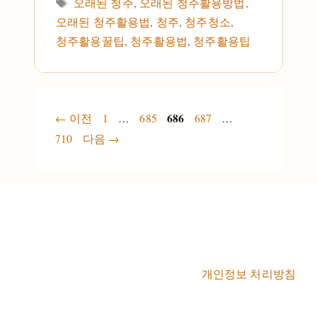
태그
오래된 청주
,
오래된 청주활용방법
,
오래된 청주활용법
,
청주
,
청주청소
,
청주활용꿀팁
,
청주활용법
,
청주활용팁
페이지
페이지
페이지
686
페이지
페이지
←
이전
1
…
685
687
…
710
다음
→
개인정보 처리방침