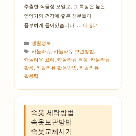
추출한 식물성 오일로, 그 특징은 높은
영양가와 건강에 좋은 성분들이
풍부하게 들어있습니다. …
더 읽기
카테고리
생활정보
태그
카놀라유
,
카놀라유 보관방법
,
카놀라유 요리
,
카놀라유 특징
,
카놀라유
활용
,
카놀라유 활용방법
,
카놀라유
활용팁
속옷 세탁방법
속옷보관방법
속옷교체시기