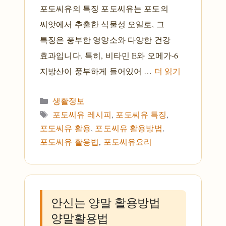
포도씨유의 특징 포도씨유는 포도의
씨앗에서 추출한 식물성 오일로, 그
특징은 풍부한 영양소와 다양한 건강
효과입니다. 특히, 비타민 E와 오메가-6
지방산이 풍부하게 들어있어 …
더 읽기
카테고리
생활정보
태그
포도씨유 레시피
,
포도씨유 특징
,
포도씨유 활용
,
포도씨유 활용방법
,
포도씨유 활용법
,
포도씨유요리
안신는 양말 활용방법
양말활용법