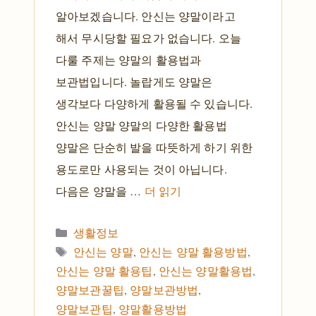
알아보겠습니다. 안신는 양말이라고
해서 무시당할 필요가 없습니다. 오늘
다룰 주제는 양말의 활용법과
보관법입니다. 놀랍게도 양말은
생각보다 다양하게 활용될 수 있습니다.
안신는 양말 양말의 다양한 활용법
양말은 단순히 발을 따뜻하게 하기 위한
용도로만 사용되는 것이 아닙니다.
다음은 양말을 …
더 읽기
카테고리
생활정보
태그
안신는 양말
,
안신는 양말 활용방법
,
안신는 양말 활용팁
,
안신는 양말활용법
,
양말보관꿀팁
,
양말보관방법
,
양말보관팁
,
양말활용방법